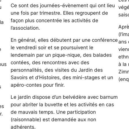
Ce sont des journées-évènement qui ont lieu
u
végé
une fois par trimestre. Elles regroupent de
sais
façon plus concentrée les activités de
la
Aprè
l’association.
(l’i
En général, elles débutent par une conférence
ans 
le vendredi soir et se poursuivent le
e
vien
lendemain par un pique-nique, des balades
ethn
contées, des rencontres avec des
ous
à la
personnalités, des visites du Jardin des
Zimm
Savoirs et d’Histoires, des mini-stages et un
(enq
apéro-contes pour finir.
s
Le jardin dispose d’un belvédère avec barnum
pour abriter la buvette et les activités en cas
es
de mauvais temps. Une participation
r.
(raisonnable) est demandée aux non
adhérents.