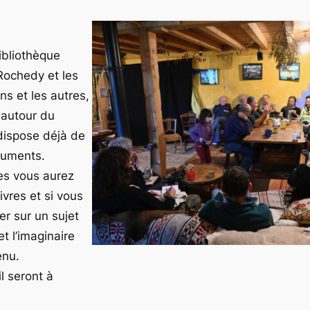
bibliothèque
Rochedy et les
ns et les autres,
 autour du
dispose déjà de
cuments.
es vous aurez
ivres et si vous
ler sur un sujet
t l’imaginaire
enu.
l seront à