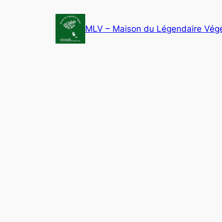
Aller
au
MLV – Maison du Légendaire Végé
contenu