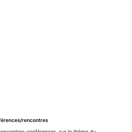
érences/rencontres
rencontres-conférences, sur le thème du