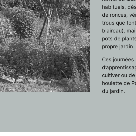
habituels, dé
de ronces, vér
trous que fon
blaireau), mai
pots de plant
propre jardin
Ces journées 
d’apprentissag
cultiver ou de 
houlette de P
du jardin.